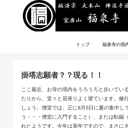
トップ
福泉寺の境
掛塔志願者？？現る！！
ここ最近、お寺の境内をうろうろと歩いてい
たりから、堂々と居座りよく寝ています。修
しょう。僧堂では、正に8月5日に夏の集中し
う・・・僧堂に入門すること）、または転錫
れたようです。今年は寅年ですので、まさに