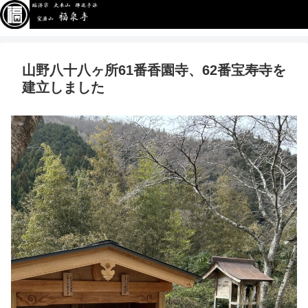
山野八十八ヶ所61番香園寺、62番宝寿寺を
建立しました